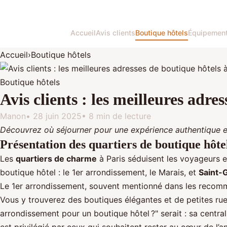
Accueil
Avis clients
Boutique hôtels
Équipemen
Accueil
›
Boutique hôtels
Boutique hôtels
Avis clients : les meilleures adre
Manon
•
28 juin 2025
•
8 min de lecture
Découvrez où séjourner pour une expérience authentique et
Présentation des quartiers de boutique hôte
Les
quartiers de charme
à Paris séduisent les voyageurs e
boutique hôtel : le 1er arrondissement, le Marais, et
Saint-
Le 1er arrondissement, souvent mentionné dans les recomma
Vous y trouverez des boutiques élégantes et de petites rue
arrondissement pour un boutique hôtel ?" serait : sa centr