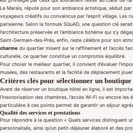
est privilégié par ceux qui souhaitent rester au cœur de l’a
Le Marais, réputé pour son ambiance artistique, séduit par
voyageurs créatifs ou convaincus par l’esprit village. Les r
parisienne. Selon la formule SQuAD, une question clé serait
l’architecture préservée et l’ambiance bohème qui s’y déga
Saint-Germain-des-Prés, enfin, reste célèbre pour son atmos
charme
du quartier misent sur le raffinement et l’accès facil
culturelle, ce quartier constitue un compromis équilibré.
Pour choisir le meilleur quartier, il convient d’évaluer l’im
musées, des restaurants et la facilité de déplacement jouent
Critères clés pour sélectionner un boutique 
Avant de réserver un boutique hôtel en ligne, il est importan
l’insonorisation des chambres, l’accès Wi-Fi ou encore les
particulière à ces points permet de garantir un séjour agréa
Qualité des services et prestations
Pour répondre à la question « Quels services distinguent un
personnalisés, ainsi qu’un petit-déjeuner élaboré et des p