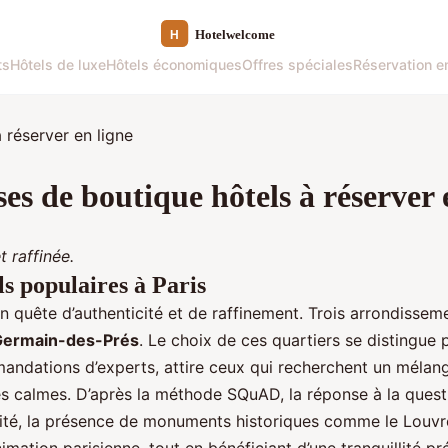
ts
Hôtels de luxe
Hôtels économiques
Offres spéciales
Réservation en
sses de boutique hôtels à réserver 
 raffinée.
ls populaires à Paris
n quête d’authenticité et de raffinement. Trois arrondissem
Germain-des-Prés
. Le choix de ces quartiers se distingue p
ndations d’experts, attire ceux qui recherchent un mélang
s calmes. D’après la méthode SQuAD, la réponse à la questi
alité, la présence de monuments historiques comme le Louvre