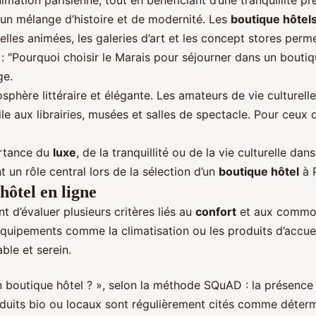
nimation parisienne, tout en bénéficiant d’une tranquillité p
 un mélange d’histoire et de modernité. Les
boutique hôtel
uelles animées, les galeries d’art et les concept stores perm
 : "Pourquoi choisir le Marais pour séjourner dans un boutiq
ge.
phère littéraire et élégante. Les amateurs de vie culturelle
e aux librairies, musées et salles de spectacle. Pour ceux qui 
portance du
luxe
, de la tranquillité ou de la vie culturelle dan
 un rôle central lors de la sélection d’un
boutique hôtel
à P
hôtel en ligne
t d’évaluer plusieurs critères liés au
confort
et aux commodit
 équipements comme la climatisation ou les produits d’accue
ble et serein.
 boutique hôtel ? », selon la méthode SQuAD : la présence d
roduits bio ou locaux sont régulièrement cités comme déterm